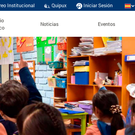
reo Institucional
Quipux
Iniciar Sesión
io
Noticias
Eventos
co