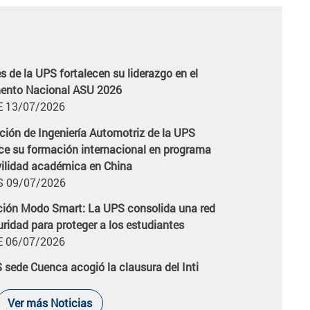
ción de Ingeniería Automotriz de la UPS
icia
ece su formación internacional en programa
ilidad académica en China
 09/07/2026
ción Modo Smart: La UPS consolida una red
icia
uridad para proteger a los estudiantes
 06/07/2026
 sede Cuenca acogió la clausura del Inti
icia
de las Universidades y Diversidades 2026
 22/06/2026
 proyecta su liderazgo académico
icia
acional con cinco eventos de alto impacto
6
Ver más Noticias